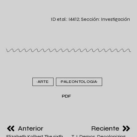
ID et.al.: I4412; Sección: Investigación
~ARTE~
~PALEONTOLOGIA~
PDF
Anterior
Reciente
Elizabeth Kolbert, The sixth
T.J. Demos, Decolonizing