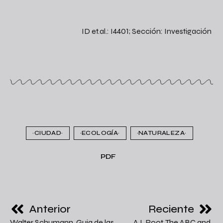
ID et.al.: I4401; Sección: Investigación
~CIUDAD~
~ECOLOGÍA~
~NATURALEZA~
PDF
Anterior
Reciente
Walter Schumann, Guia de las
A.I. Root, The ABC and